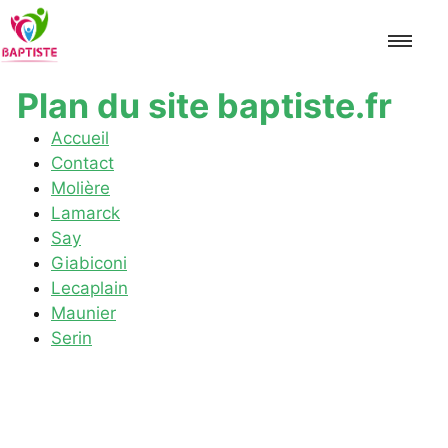
Plan du site baptiste.fr
Accueil
Accueil
Contact
Molière
Molière
Lamarck
Lamarck
Say
Giabiconi
Say
Lecaplain
Maunier
Giabiconi
Serin
Lecaplain
Maunier